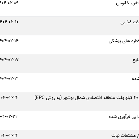
فرم خانومی
404-02-09
ات غذایی
1404-02-10
طره‌ های پزشکی
404-02-14
ایع
404-02-17
شده
404-02-21
404-02-22
ایی فرآوری شده
404-02-23
ع مشتقات نبات
404-02-24