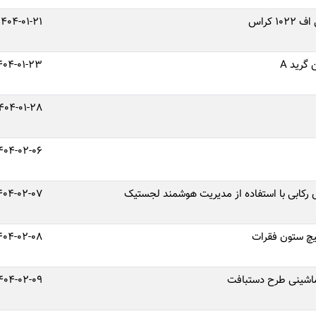
 کراس
1404-01-21
گرید A
404-01-23
404-01-28
404-02-06
 رکابی با استفاده از مدیریت هوشمند لجستیک
404-02-07
404-02-08
اشینی طرح دستبافت
404-02-09