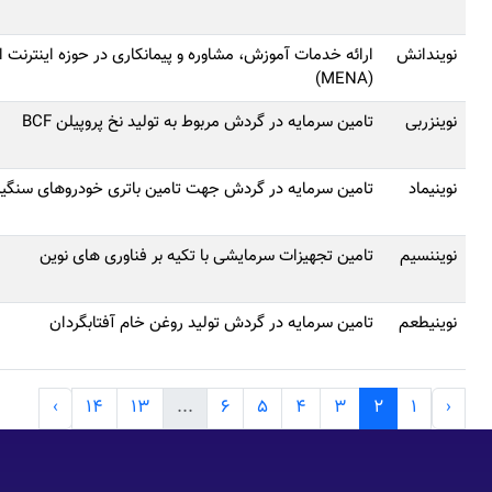
نویندانش
ارائه خدمات آموزش، مشاوره و پیمانکاری در حوزه اینترنت ا
(MENA)
نوینزربی
تامین سرمایه در گردش مربوط به تولید نخ پروپیلن BCF
نوینیماد
تامین سرمایه در گردش جهت تامین باتری‌ خودروهای سنگی
نویننسیم
تامین تجهیزات سرمایشی با تکیه بر فناوری های نوین
نوینیطعم
تامین سرمایه در گردش تولید روغن خام آفتابگردان
›
14
13
...
6
5
4
3
2
1
‹