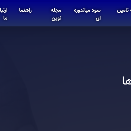
تامین
سود میاندوره
مجله
راهنما
ارتبا
ای
نوین
ما
ا