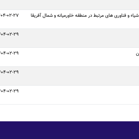
شیاء و فناوری های مرتبط در منطقه خاورمیانه و شمال آفریقا
404-02-27
404-02-29
ن
404-02-29
404-02-29
404-02-29