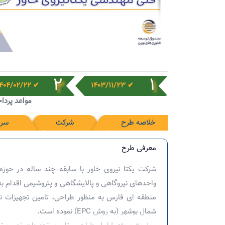
2
1
✔ 1404/02/22
✔ 1403/11/23
مواعد پردا
خلاصه طرح
شرکت
سرم
معرفی طرح
شرکت یکتا نیروی خاور با سابقه چند ساله در حوزه ت
شمال بوشهر (به روش EPC) نموده است.