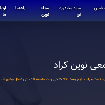
تامین
سود میاندوره
مجله
راهنما
ارتبا
ای
نوین
ما
عی نوین کراد
۲۰ کیلو ولت منطقه اقتصادی شمال بوشهر (به روش EPC)