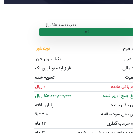
150,000,000,000 ریال
100%
نوینخاور
د طرح
اضی
یکتا نیروی خاور
د مالی
فراز ایده نوآفرین تک
عیت
تسویه شده
غ باقی مانده
0 ریال
غ جمع آوری شده
150,000,000,000 ریال
ن باقی مانده
پایان یافته
 بینی سود سالانه
%43.0
ه سرمایه‌گذاری
12 ماه
عد پرداخت سود پیش بینی شده
3 ماه