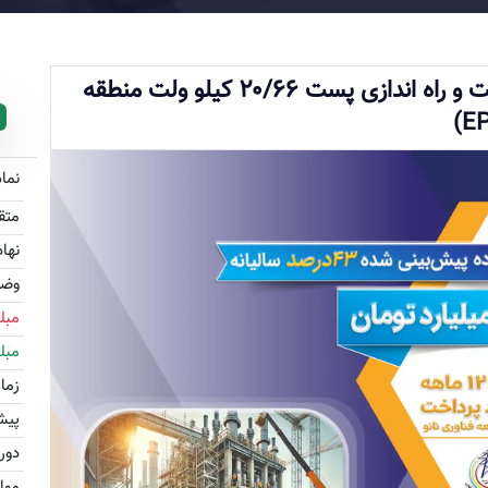
طراحی، تامین تجهیزات نصب، تست و راه اندازی پست ۲۰/۶۶ کیلو ولت منطقه
نما
متق
نها
وض
مبل
مبل
زما
پیش
دور
موا