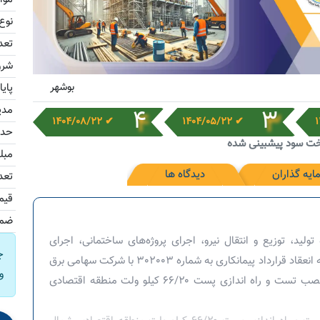
نوع
تعد
شرو
بوشهر
پای
مدی
4
3
✔ 1404/08/22
✔ 1404/05/22
حدا
خت سود پیشبینی شده
مبل
ایه گذاران
دیدگاه ها
تعد
قیم
ضما
ولید، توزیع و انتقال نیرو، اجرای پروژه‌های ساختمانی، اجرای
ج
واحدهای نیروگاهی و پالایشگاهی و پتروشیمی اقدام به انعقاد قرارداد پیمانکاری به شماره 302003 با شرکت سهامی برق
و
منطقه ای فارس به منظور طراحی، تامین تجهیزات نصب تست و راه اندازی پست ۶۶/۲۰ کیلو ولت منطقه اقتصادی