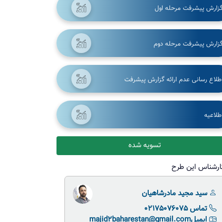
زارش پیشرفت مرحله اول
زارش پیشرفت مرحله دوم
طلاع رسانی عدم ارائه گزارش پیشرفت
طلاعیه
تسویه شده
ارشناس این طرح
سید مجید مادرشاهیان
تماس 02175076075
ایمیلmajid2baharestan@gmail.com