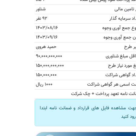
 تامین مالی
شناور
اد سرمایه گذار
92 نفر
ع جمع آوری وجوه
1403/08/16
ان جمع آوری وجوه
1403/09/16
ر طرح
حمید هروی
قل مبلغ شناوری
90,000,000,000
غ مورد نیاز طرح
150,000,000,000
اد گواهی شراکت
150,000,000
ت اسمی هر گواهی شراکت
1000 ریال
نت نامه تعهد پرداخت + چک شرکت
هت مشاهده فایل های قرارداد و ضمانت نامه ابتدا
رود
کنید