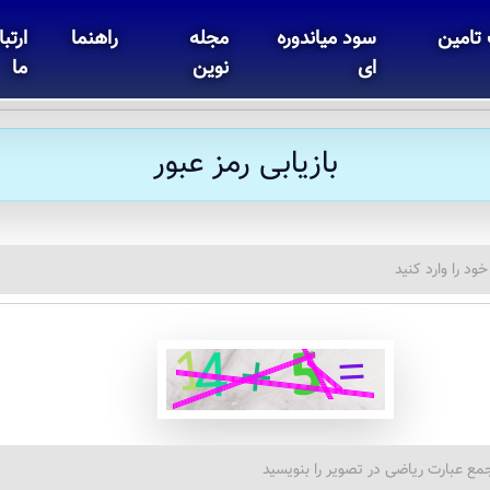
تامین
سود میاندوره
مجله
راهنما
ارتبا
ای
نوین
ما
بازیابی رمز عبور