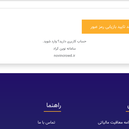
 تایید
بازیابی رمز عبور
حساب کاربری دارید؟
وارد شوید
.
سامانه نوین کراد
novincrowd.ir
راهنما
مه معافیت مالیاتی
تماس با ما