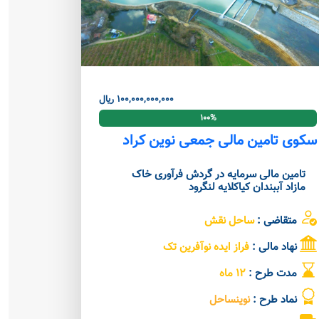
100,000,000,000 ریال
100%
سکوی تامین مالی جمعی نوین کراد
تامین مالی سرمایه در گردش فرآوری خاک
مازاد آببندان کیاکلایه لنگرود
متقاضی :
ساحل نقش
نهاد مالی :
فراز ایده نوآفرین تک
مدت طرح :
12 ماه
نماد طرح :
نوینساحل