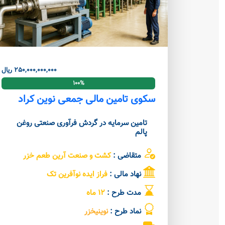
250,000,000,000 ریال
100%
سکوی تامین مالی جمعی نوین کراد
تامین سرمایه در گردش فرآوری صنعتی روغن
پالم
متقاضی :
کشت و صنعت آرین طعم خزر
نهاد مالی :
فراز ایده نوآفرین تک
مدت طرح :
12 ماه
نماد طرح :
نوینیخزر