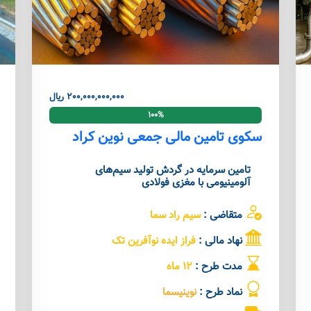
200,000,000,000 ریال
100%
سکوی تامین مالی جمعی نوین کراد
تامین سرمایه در گردش تولید سیم‌های
آلومینیومی با مغزی فولادی
متقاضی :
سیم راد سما
نهاد مالی :
فراز ایده نوآفرین تک
مدت طرح :
12 ماه
نماد طرح :
نوینیسما