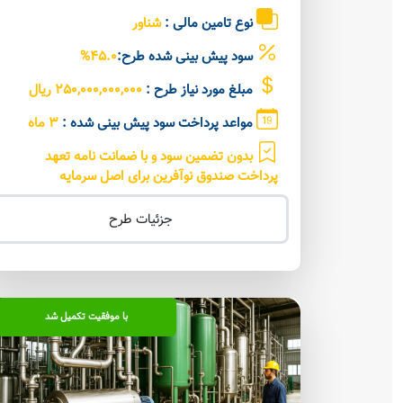
نوع تامین مالی :
شناور
سود پیش بینی شده طرح:
45.0%
مبلغ مورد نیاز طرح :
250,000,000,000 ریال
مواعد پرداخت سود پیش بینی شده :
3 ماه
بدون تضمین سود و با ضمانت نامه تعهد
پرداخت صندوق نوآفرین برای اصل سرمایه
جزئیات طرح
با موفقیت تکمیل شد