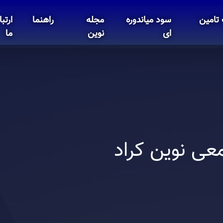
تامین
سود میاندوره
مجله
راهنما
ارتبا
ای
نوین
ما
عی نوین کراد