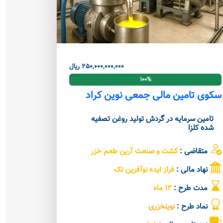
250,000,000,000 ریال
100%
سکوی تامین مالی جمعی نوین کراد
تامین سرمایه در گردش تولید روغن تصفیه
شده کلزا
متقاضی :
کشت و صنعت آرین طعم خزر
نهاد مالی :
فراز ایده نوآفرین تک
مدت طرح :
12 ماه
نماد طرح :
نوینخزری