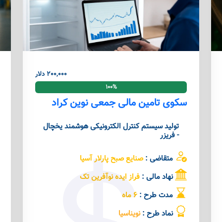
200,000 دلار
100%
سکوی تامین مالی جمعی نوین کراد
تولید سیستم کنترل الکترونیکی هوشمند یخچال
- فریزر
متقاضی :
صنایع صبح پارلار آسیا
نهاد مالی :
فراز ایده نوآفرین تک
مدت طرح :
6 ماه
نماد طرح :
نویناسیا